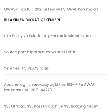
OWASP Top 10 – 2021 Listesi ve F5 AWAF Korumaları
BU AYIN EN DIKKAT ÇEKENLERI
Ltm Policy ve Irule ile http-https Redirect İşlemi
Source port bilgisi sunucuya nasıl iletilir?
Yeni Nesil F5 VELOS hazır!
Apache log4j2 zero-day açıklık ve BIG-IP F5 AWAF
koruması CVE-2021-44228
SSL Offload, SSL Passthrough ve SSL Bridging Nedir?