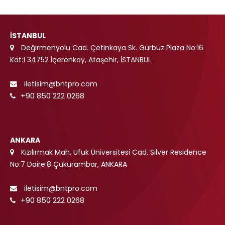
İSTANBUL
Değirmenyolu Cad. Çetinkaya Sk. Gürbüz Plaza No:16
Kat:1 34752 İçerenköy, Ataşehir, İSTANBUL
iletisim@bntpro.com
+90 850 222 0268
ANKARA
Kızılırmak Mah. Ufuk Üniversitesi Cad. Silver Residence
No:7 Daire:8 Çukurambar, ANKARA
iletisim@bntpro.com
+90 850 222 0268