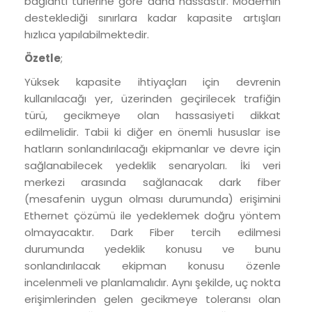
bağlantı türlerine göre daha hassastır. Modemin
desteklediği sınırlara kadar kapasite artışları
hızlıca yapılabilmektedir.
Özetle
;
Yüksek kapasite ihtiyaçları için devrenin
kullanılacağı yer, üzerinden geçirilecek trafiğin
türü, gecikmeye olan hassasiyeti dikkat
edilmelidir. Tabii ki diğer en önemli hususlar ise
hatların sonlandırılacağı ekipmanlar ve devre için
sağlanabilecek yedeklik senaryoları. İki veri
merkezi arasında sağlanacak dark fiber
(mesafenin uygun olması durumunda) erişimini
Ethernet çözümü ile yedeklemek doğru yöntem
olmayacaktır. Dark Fiber tercih edilmesi
durumunda yedeklik konusu ve bunu
sonlandırılacak ekipman konusu özenle
incelenmeli ve planlamalıdır. Aynı şekilde, uç nokta
erişimlerinden gelen gecikmeye toleransı olan