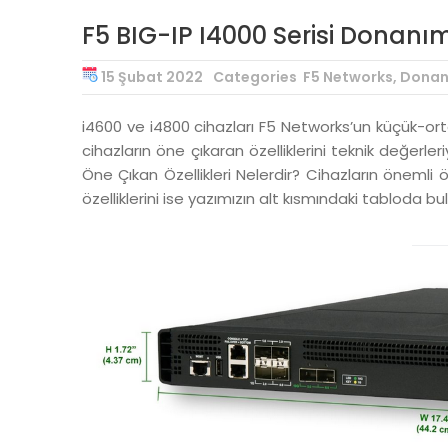
F5 BIG-IP I4000 Serisi Donanım 
15 Şubat 2022
Categories
F5 Networks
,
Donan
i4600 ve i4800 cihazları F5 Networks’un küçük-orta 
cihazların öne çıkaran özelliklerini teknik değerl
Öne Çıkan Özellikleri Nelerdir? Cihazların önemli
özelliklerini ise yazımızın alt kısmındaki tabloda bula