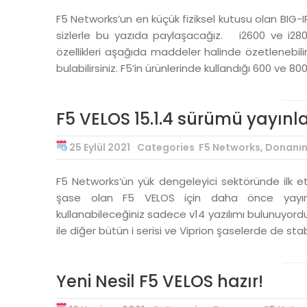
F5 Networks’un en küçük fiziksel kutusu olan BIG-IP 
sizlerle bu yazıda paylaşacağız. i2600 ve i2800
özellikleri aşağıda maddeler halinde özetlenebilir
bulabilirsiniz. F5’in ürünlerinde kullandığı 600 ve 80
F5 VELOS 15.1.4 sürümü yayınl
25 Eylül 2021
Categories
F5 Networks
,
Donanı
F5 Networks‘ün yük dengeleyici sektöründe ilk et
şase olan F5 VELOS için daha önce yayınlad
kullanabileceğiniz sadece v14 yazılımı bulunuyordu.
ile diğer bütün i serisi ve Viprion şaselerde de stab
Yeni Nesil F5 VELOS hazır!