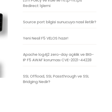
Ltm Policy ve Irule ile http-https
Redirect İşlemi
Source port bilgisi sunucuya nasıl iletilir?
Yeni Nesil F5 VELOS hazır!
Apache log4j2 zero-day açıklık ve BIG-
IP F5 AWAF koruması CVE-2021-44228
SSL Offload, SSL Passthrough ve SSL
Bridging Nedir?