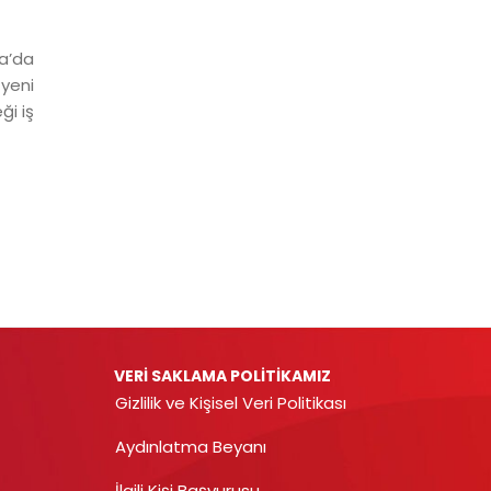
a’da
 yeni
ği iş
VERİ SAKLAMA POLİTİKAMIZ
Gizlilik ve Kişisel Veri Politikası
Aydınlatma Beyanı
İlgili Kişi Başvurusu