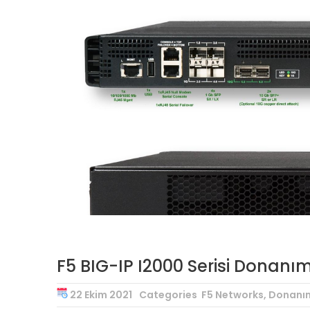
F5 BIG-IP I2000 Serisi Donanım 
22 Ekim 2021
Categories
F5 Networks
,
Donanı