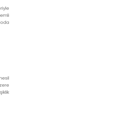
riyle
nemli
bloda
nesil
zere
iklik