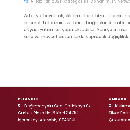
16 Haziran 2021
Categories
Donanım
,
F5 Netw
Orta ve büyük ölçekli firmaların hizmetlerinin 
internet kullanımını ve buna bağlı olarak trafik 
altyapı yatırımları yapmaktadırlar. Yeni yatırımlar
yükü ve mevcut sistemlerde yapılacak değişiklikler
İSTANBUL
ANKARA
Değirmenyolu Cad. Çetinkaya Sk.
Kızılır
Gürbüz Plaza No:16 Kat:1 34752
Silver Res
İçerenköy, Ataşehir, İSTANBUL
Çukuramba