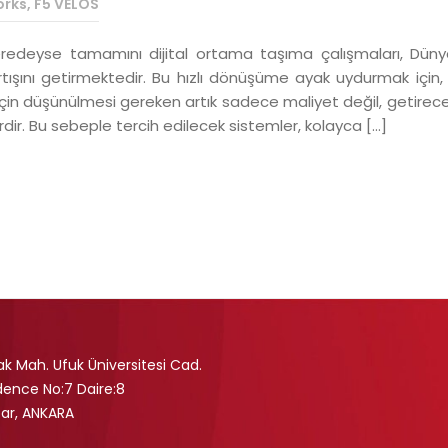
orks
,
F5 VELOS
neredeyse tamamını dijital ortama taşıma çalışmaları, Düny
artışını getirmektedir. Bu hızlı dönüşüme ayak uydurmak için,
 için düşünülmesi gereken artık sadece maliyet değil, getirece
dir. Bu sebeple tercih edilecek sistemler, kolayca […]
mak Mah. Ufuk Üniversitesi Cad.
idence No:7 Daire:8
r, ANKARA