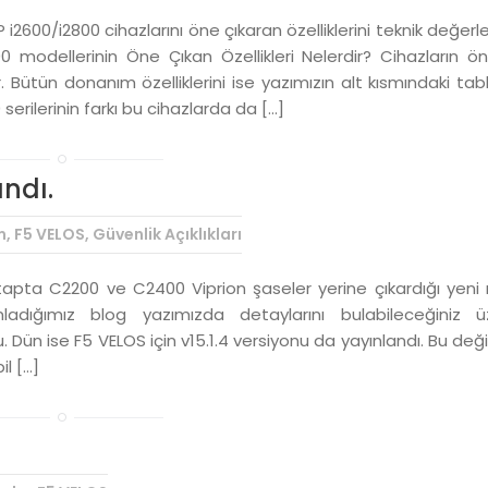
i2600/i2800 cihazlarını öne çıkaran özelliklerini teknik değerle
 modellerinin Öne Çıkan Özellikleri Nelerdir? Cihazların ö
. Bütün donanım özelliklerini ise yazımızın alt kısmındaki ta
0 serilerinin farkı bu cihazlarda da […]
andı.
m
,
F5 VELOS
,
Güvenlik Açıklıkları
apta C2200 ve C2400 Viprion şaseler yerine çıkardığı yeni 
ığımız blog yazımızda detaylarını bulabileceğiniz ü
 Dün ise F5 VELOS için v15.1.4 versiyonu da yayınlandı. Bu değiş
il […]